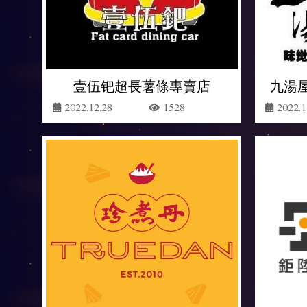
壹伍钯超長薯條專賣店
九湯
2022.12.28
1528
2022.1