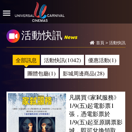
活動快訊
News
首頁
>
活動快訊
全部訊息
活動快訊(1042)
優惠活動(1)
團體包廳(1)
影城周邊商品(28)
凡購買《家弒服務》
1/9(五)起電影票1
張，憑電影票於
1/9(五)起至原購票影
城，即可兌換領取