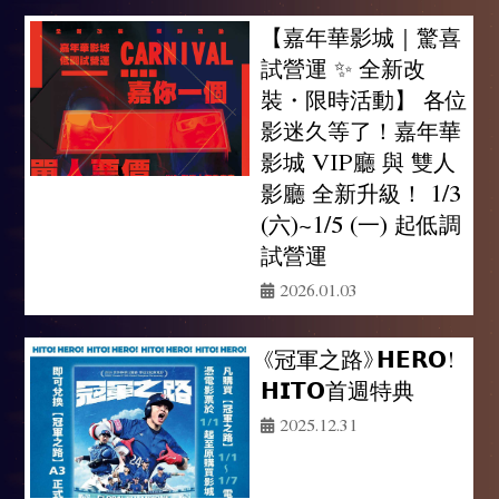
【嘉年華影城｜驚喜
試營運 ✨ 全新改
裝・限時活動】 各位
影迷久等了！嘉年華
影城 VIP廳 與 雙人
影廳 全新升級！ 1/3
(六)~1/5 (一) 起低調
試營運
2026.01.03
《冠軍之路》𝗛𝗘𝗥𝗢!
𝗛𝗜𝗧𝗢首週特典
2025.12.31