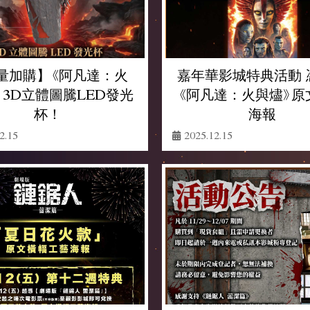
量加購】《阿凡達：火
嘉年華影城特典活動 
 3D立體圖騰LED發光
《阿凡達：火與燼》原
杯！
海報
2.15
2025.12.15