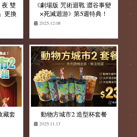
 夜 雙
《劇場版 咒術迴戰 澀谷事變
」更換
×死滅迴游》 第5週特典！
2025.12.08
收藏套
動物方城市2 造型杯套餐
2025.11.13