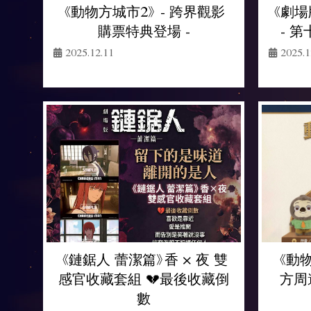
《動物方城市2》 - 跨界觀影
《劇場
購票特典登場 -
- 
2025.12.11
2025.1
《鏈鋸人 蕾潔篇》香 × 夜 雙
《動
感官收藏套組 💔最後收藏倒
方周
數