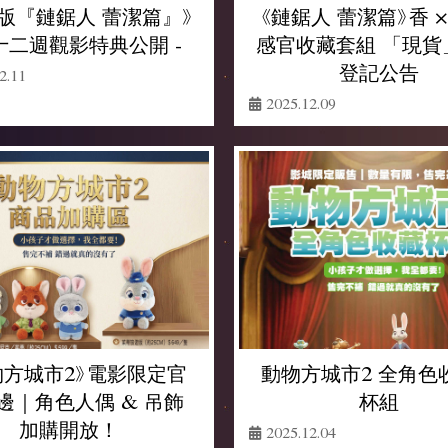
版『鏈鋸人 蕾潔篇』》
《鏈鋸人 蕾潔篇》香 ×
第十二週觀影特典公開 -
感官收藏套組 「現貨
登記公告
2.11
2025.12.09
動物方城市2 全角色
物方城市2》電影限定官
杯組
邊｜角色人偶 & 吊飾
加購開放！
2025.12.04