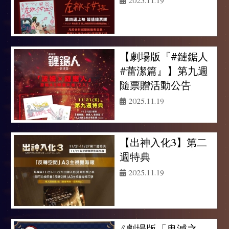
【劇場版『#鏈鋸人
#蕾潔篇』】第九週
隨票贈活動公告
2025.11.19
【出神入化3】第二
週特典
2025.11.19
《劇場版「鬼滅之