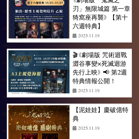
刃」無限城篇 第一章
猗窩座再襲》 【第十
六週特典】
2025.11.19
🎬《劇場版 咒術迴戰
澀谷事變×死滅迴游
先行上映》 📢 第2週
特典情報公開！
2025.11.19
【泥娃娃】慶破億特
典
2025.11.19