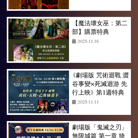
【魔法壞女巫：第二
部】購票特典
2025.11.16
《劇場版 咒術迴戰 澀
谷事變×死滅迴游 先
行上映》 第1週特典
2025.11.11
劇場版「鬼滅之刃」
無限城篇 第一章 猗