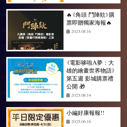
🔥《角頭 鬥陣欸》購
票即贈獨家海報🔥
2025.08.16
《電影哆啦A夢：大
雄的繪畫世界物語》
第五週 影城購票禮
公開 🎁
2025.08.14
小編好康報報!!
2025.06.16