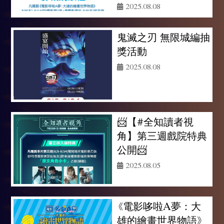
2025.08.08
鬼滅之刃 無限城編抽
獎活動
2025.08.08
📨【#全知讀者視
角】第三週戲院特典
公開📨
2025.08.05
《電影哆啦A夢：大
雄的繪畫世界物語》