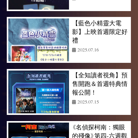
【藍色小精靈大電
影】上映首週限定好
禮
2025.07.16
【全知讀者視角】預
售開跑＆首週特典情
報公開！
2025.07.15
《名偵探柯南：獨眼
的殘像》第四-六週觀