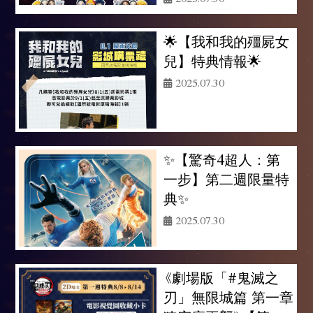
🌟【我和我的殭屍女
兒】特典情報🌟
2025.07.30
✨【驚奇4超人：第
一步】第二週限量特
典✨
2025.07.30
《劇場版「#鬼滅之
刃」無限城篇 第一章