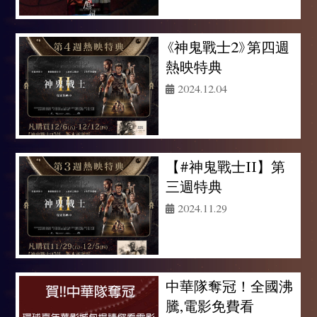
《神鬼戰士2》第四週
熱映特典
2024.12.04
【#神鬼戰士II】第
三週特典
2024.11.29
中華隊奪冠！全國沸
騰,電影免費看