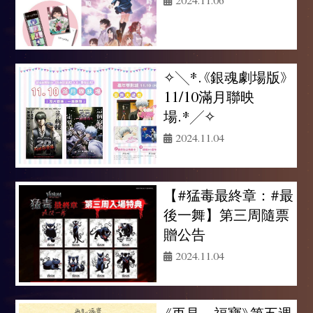
✧╲*.《銀魂劇場版》
11/10滿月聯映
場.*╱✧
2024.11.04
【#猛毒最終章：#最
後一舞】第三周隨票
贈公告
2024.11.04
《再見，福寶》第五週