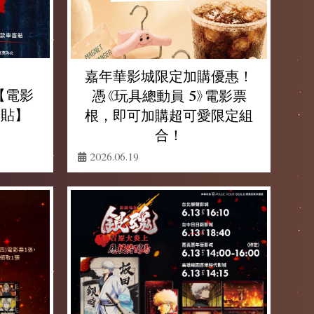
嘉年華影城限定加購優惠！
) 【電影
憑《玩具總動員 5》電影票
窗貼】
根，即可加購超可愛限定組
合！
2026.06.19