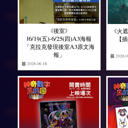
《後室》
《火遮眼
|6/19(五)-6/25(四)A3海報
【插
「克拉克發現後室A3原文海
報」
2026.0
2026.06.18