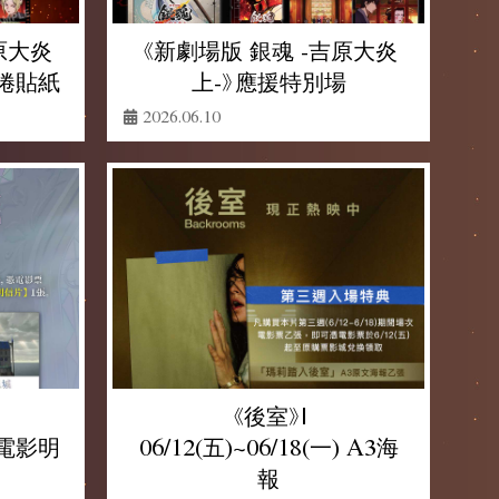
原大炎
《新劇場版 銀魂 -吉原大炎
 膠捲貼紙
上-》應援特別場
2026.06.10
《後室》|
) 電影明
06/12(五)~06/18(一) A3海
報