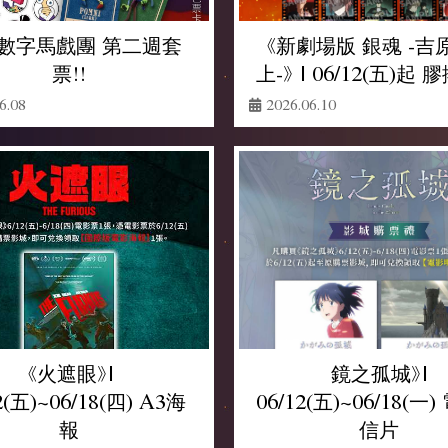
數字馬戲團 第二週套
《新劇場版 銀魂 -吉
票!!
上-》 | 06/12(五)起
6.08
2026.06.10
《火遮眼》|
鏡之孤城》|
2(五)~06/18(四) A3海
06/12(五)~06/18(一
報
信片