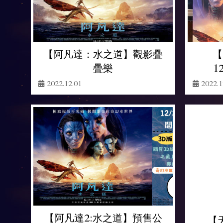
【阿凡達：水之道】觀影疊
【
疊樂
1
2022.12.01
2022.1
【阿凡達2:水之道】預售公
【