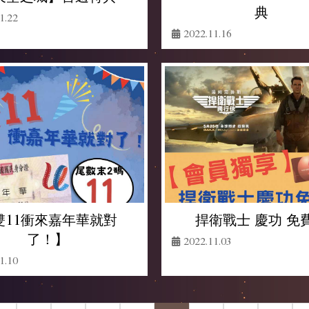
典
1.22
2022.11.16
雙11衝來嘉年華就對
捍衛戰士 慶功 免
了！】
2022.11.03
1.10