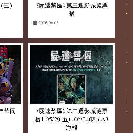
（三）
《屍速禁區》第三週影城隨票
報
贈
2026.06.06
年華同
《屍速禁區》第二週影城隨票
贈 | 05/29(五)~06/04(四) A3
海報