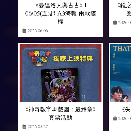
《鏡之
《曼達洛人與古古》 |
06/05(五)起 A3海報 兩款隨
機
2026.0
2026.06.06
《神奇數字馬戲團：最終章》
《
套票活動
2026.0
2026.05.27