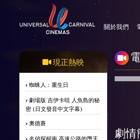
關於我們
現正熱映
蜘蛛人：重生日
劇場版 吉伊卡哇 人魚島的秘
密 (日文發音中文字幕)
奧德賽
劇情
名偵探柯南 高速公路的墮天