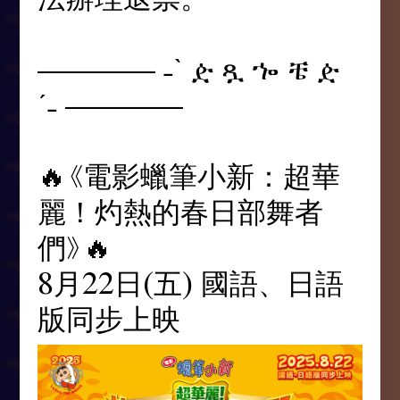
———— ˗ˋ ዽ ጿ ኈ ቼ ዽ
ˊ˗ ————
🔥《電影蠟筆小新：超華
麗！灼熱的春日部舞者
們》🔥
8月22日(五) 國語、日語
版同步上映