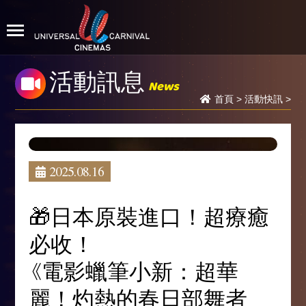
活動訊息
News
首頁
>
活動快訊
>
2025.08.16
🎁日本原裝進口！超療癒
必收！
《電影蠟筆小新：超華
麗！灼熱的春日部舞者