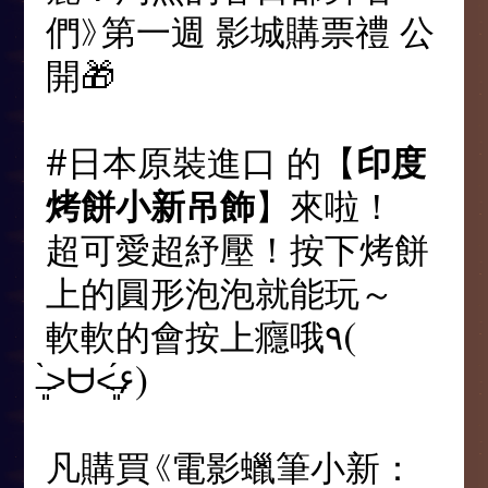
們》第一週 影城購票禮 公
開🎁
#日本原裝進口 的【
印度
烤餅小新吊飾
】來啦！
超可愛超紓壓！按下烤餅
上的圓形泡泡就能玩～
軟軟的會按上癮哦٩(
˃̶͈̀ᗨ˂̶͈́۶)
凡購買《電影蠟筆小新：