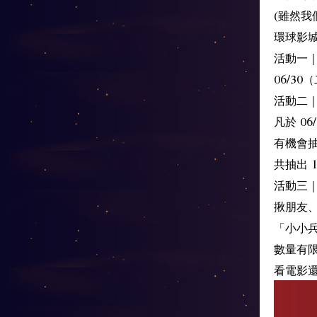
(雖然我
環球影
活動一
06/3
活動二
凡於 0
有機會抽
共抽出 
活動三
揪朋友
「小小兵
數量有
看電影還