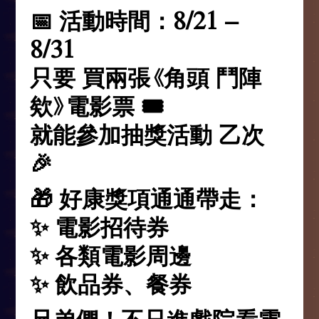
📅 活動時間：8/21 –
8/31
只要
買兩張《角頭 鬥陣
欸》電影票 🎟️
就能參加抽獎活動 乙次
🎉
🎁 好康獎項通通帶走：
✨ 電影招待券
✨ 各類電影周邊
✨ 飲品券、餐券
兄弟們！不只進戲院看電