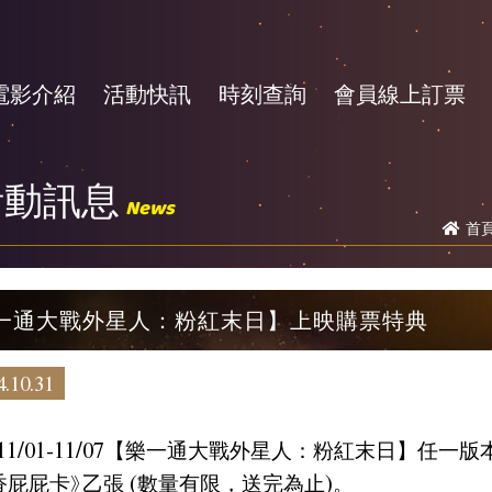
電影介紹
活動快訊
時刻查詢
會員線上訂票
活動訊息
News
首
一通大戰外星人：粉紅末日】上映購票特典
.10.31
11/01-11/07【樂一通大戰外星人：粉紅末日】任一
香屁屁卡》乙張 (數量有限，送完為止)。