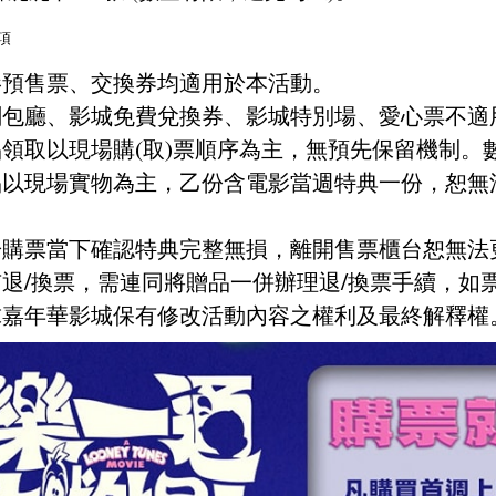
項
電影預售票、交換券均適用於本活動。
團劃包廳、影城免費兌換券、影城特別場、愛心票不適
贈品領取以現場購(取)票順序為主，無預先保留機制
贈品以現場實物為主，乙份含電影當週特典一份，恕
請於購票當下確認特典完整無損，離開售票櫃台恕無法
如有退/換票，需連同將贈品一併辦理退/換票手續，如
環球嘉年華影城保有修改活動內容之權利及最終解釋權