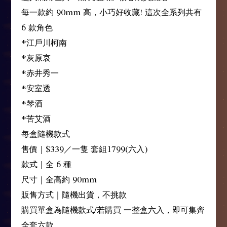
每一款約 90mm 高，小巧好收藏! 這次全系列共有
6 款角色
*江戶川柯南
*灰原哀
*赤井秀一
*安室透
*琴酒
*苦艾酒
每盒隨機款式
售價｜$339／一隻 套組1799(六入)
款式｜全 6 種
尺寸｜全高約 90mm
販售方式｜隨機出貨，不挑款
購買單盒為隨機款式/若購買 一整盒六入，即可集齊
全套六款