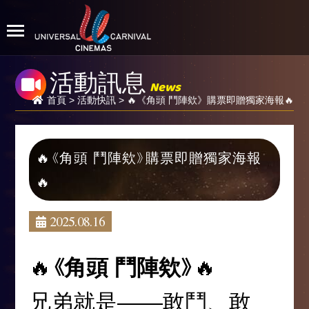
活動訊息
News
首頁
>
活動快訊
> 🔥《角頭 鬥陣欸》購票即贈獨家海報🔥
🔥《角頭 鬥陣欸》購票即贈獨家海報
🔥
2025.08.16
🔥
《角頭 鬥陣欸》
🔥
兄弟就是——敢鬥、敢