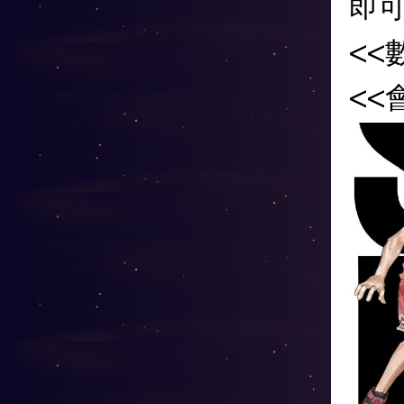
即
<<
<<