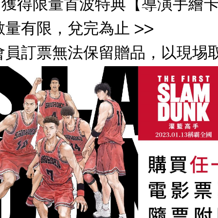
可獲得限量首波特典【導演手繪
數量有限，兌完為止 >>
會員訂票無法保留贈品，以現埸取