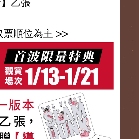
卡】乙張
票順位為主 >>