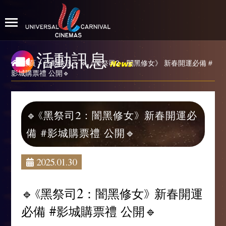
活動訊息
News
首頁
>
活動快訊
> 🔹《黑祭司2：闇黑修女》 新春開運必備 #
影城購票禮 公開🔹
🔹《黑祭司2：闇黑修女》 新春開運必
備 #影城購票禮 公開🔹
2025.01.30
🔹《黑祭司2：闇黑修女》 新春開運
必備 #影城購票禮 公開🔹