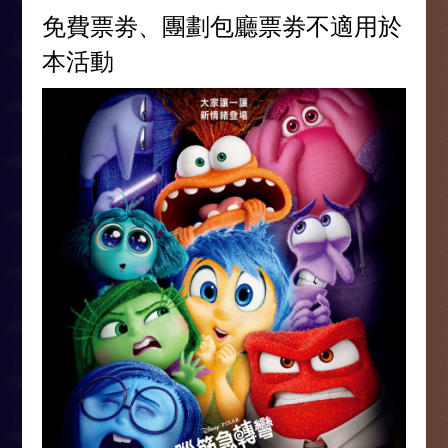
免費票劵、團劃包廳票劵不適用於
本活動