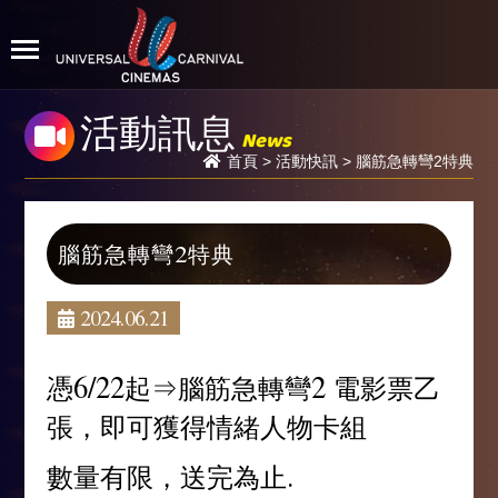
活動訊息
News
首頁
>
活動快訊
> 腦筋急轉彎2特典
腦筋急轉彎2特典
2024.06.21
憑6/22起⇒腦筋急轉彎2 電影票乙
張，即可獲得情緒人物卡組
數量有限，送完為止.