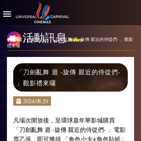
活動訊息
News
首頁
>
活動快訊
> 「刀劍亂舞 迴 -旋傳 親近的侍從們- 」觀影
禮來囉
「刀劍亂舞 迴 -旋傳 親近的侍從們-
」觀影禮來囉
2024.08.29
凡場次開放後，至環球嘉年華影城購買
「刀劍亂舞 迴 -旋傳 親近的侍從們- 」電影
票乙張，即可獲得 「角色小卡+角色貼紙」