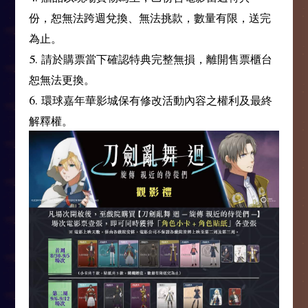
份，恕無法跨週兌換、無法挑款，數量有限，送完
為止。
5. 請於購票當下確認特典完整無損，離開售票櫃台
恕無法更換。
6. 環球嘉年華影城保有修改活動內容之權利及最終
解釋權。