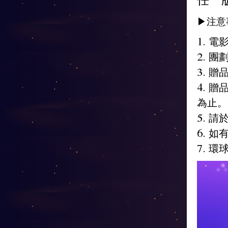
▶注意
1. 
2. 
3. 
4. 
為止。
5. 
6. 
7. 