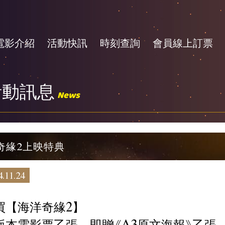
電影介紹
活動快訊
時刻查詢
會員線上訂票
活動訊息
News
奇緣2上映特典
.11.24
買【海洋奇緣2】
版本電影票乙張，即贈《A3原文海報》乙張。