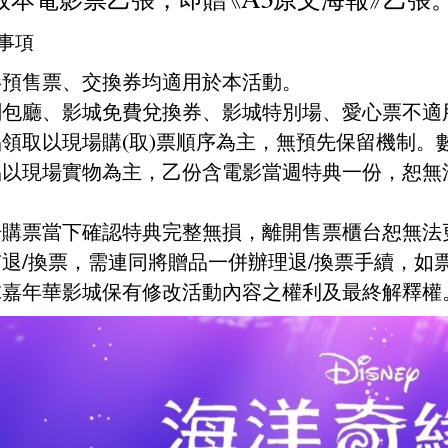
事項
電影預售票、交換券均適用於本活動。
團劃包廳、影城免費兌換券、影城特別場、愛心票不適
贈品領取以現場購(取)票順序為主，無預先保留機制
贈品以現場實物為主，乙份含電影當週特典一份，恕
請於購票當下確認特典完整無損，離開售票櫃台恕無法
如有退/換票，需連同將贈品一併辦理退/換票手續，如
環球嘉年華影城保有修改活動內容之權利及最終解釋權