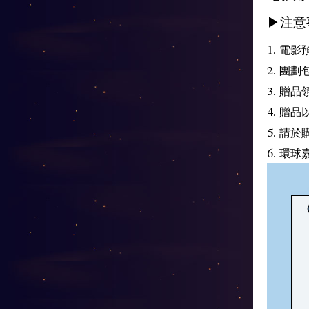
▶注意
1. 電
2. 團
3. 贈
4. 
5. 請
6. 環