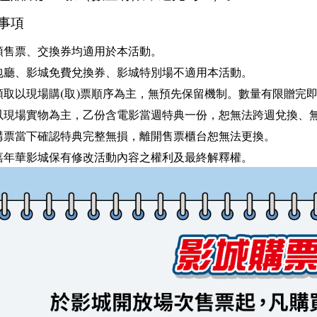
事項
影預售票、交換券均適用於本活動。
劃包廳、影城免費兌換券、影城特別場不適用本活動。
品領取以現場購(取)票順序為主，無預先保留機制。數量有限贈完
贈品以現場實物為主，乙份含電影當週特典一份，恕無法跨週兌換、
於購票當下確認特典完整無損，離開售票櫃台恕無法更換。
球嘉年華影城保有修改活動內容之權利及最終解釋權。