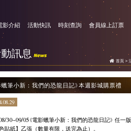
電影介紹
活動快訊
時刻查詢
會員線上訂票
活動訊息
News
首頁
>
影蠟筆小新：我們的恐龍日記》本週影城購票禮
.08.29
08/30~09/05《電影蠟筆小新：我們的恐龍日記》 
色貼紙】乙張（數量有限，送完為止）。