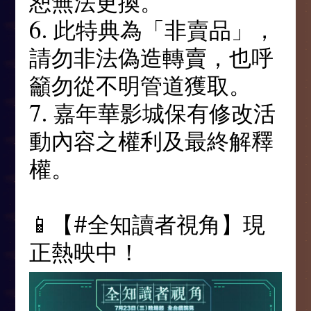
恕無法更換。
6. 此特典為「非賣品」，
請勿非法偽造轉賣，也呼
籲勿從不明管道獲取。
7. 嘉年華影城保有修改活
動內容之權利及最終解釋
權。
⠀⠀⠀⠀⠀⠀⠀⠀⠀⠀
📱【#全知讀者視角】現
正熱映中！