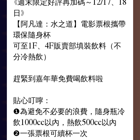
《週末限定好評再加碼～12/17、18
日》
【阿凡達：水之道】電影票根攜帶
環保隨身杯
可至1F、4F販賣部填裝飲料（不
分冷熱飲）
趕緊到嘉年華免費喝飲料啦
貼心叮嚀：
❶為避免不必要的浪費，隨身瓶冷
飲1000cc以內，熱飲500cc以內
❷一張票根可續杯一次