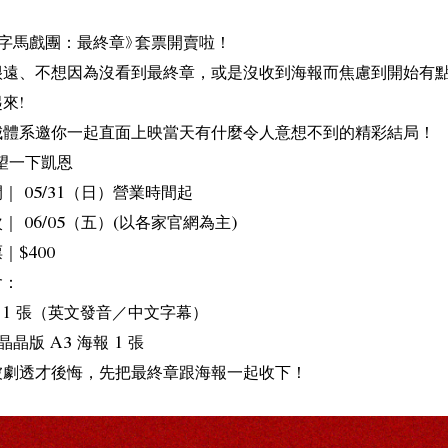
數字馬戲團：最終章》套票開賣啦！
很遠、不想因為沒看到最終章，或是沒收到海報而焦慮到開始有
來!
城體系邀你一起直面上映當天有什麼令人意想不到的精彩結局！
望一下凱恩
｜ 05/31（日）營業時間起
｜ 06/05（五）(以各家官網為主)
｜$400
含：
 1 張（英文發音／中文字幕）
晶版 A3 海報 1 張
被劇透才後悔，先把最終章跟海報一起收下！