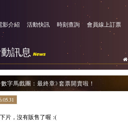
電影介紹
活動快訊
時刻查詢
會員線上訂票
活動訊息
News
奇數字馬戲團：最終章》套票開賣啦！
.05.31
下片，沒有販售了喔 :(