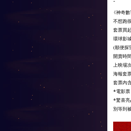
-
《神奇
不想跑
套票買起
環球影
(順便探
開賣時間
上映場次
海報套票
套票內
*電影票
*驚喜亮晶
別等到