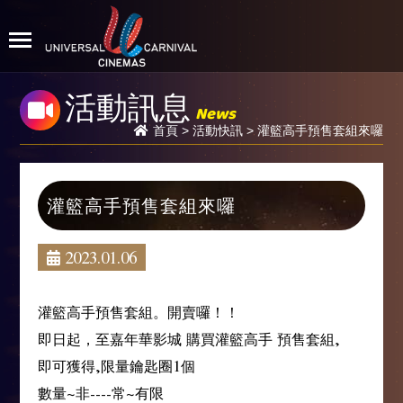
活動訊息
News
首頁
>
活動快訊
> 灌籃高手預售套組來囉
灌籃高手預售套組來囉
2023.01.06
灌籃高手預售套組。開賣囉！！
即日起，至嘉年華影城 購買灌籃高手 預售套組,
即可獲得,限量鑰匙圈1個
數量~非----常~有限