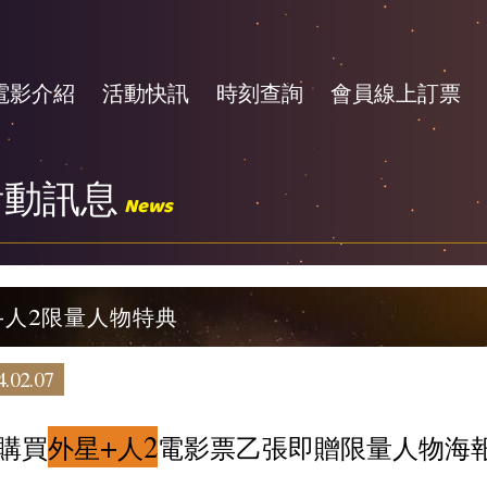
電影介紹
活動快訊
時刻查詢
會員線上訂票
活動訊息
News
+人2限量人物特典
.02.07
起購買
外星+人2
電影票乙張即贈限量人物海