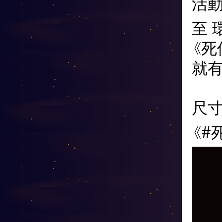
活動日
至 
《
就有
尺寸約
《#