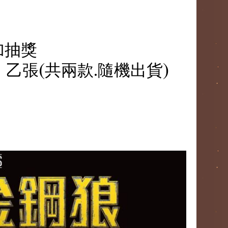
加抽獎
乙張(共兩款.隨機出貨)