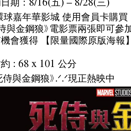
期：8/16(五) – 8/28(三)
環球嘉年華影城 使用會員卡購買
死侍與金鋼狼》電影票兩張即可參
機會獲得 【限量國際原版海報】
 : 68 x 101 公分
死侍與金鋼狼》.ᐟ.ᐟ現正熱映中