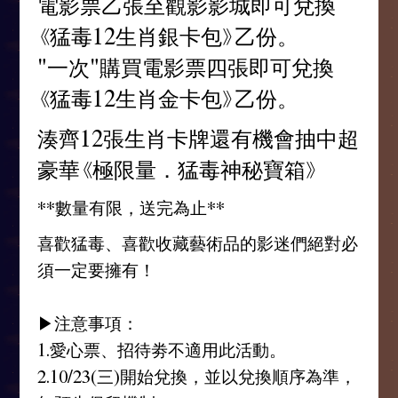
電影票乙張至觀影影城即可兌換
《猛毒12生肖銀卡包》乙份。
"一次"購買電影票四張即可兌換
《猛毒12生肖金卡包》乙份。
湊齊12張生肖卡牌還有機會抽中超
豪華《極限量．猛毒神秘寶箱》
**數量有限，送完為止**
喜歡猛毒、喜歡收藏藝術品的影迷們絕對必
須一定要擁有！
▶注意事項：
1.愛心票、招待劵不適用此活動。
2.10/23(三)開始兌換，並以兌換順序為準，