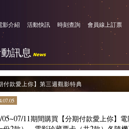
電影介紹
活動快訊
時刻查詢
會員線上訂票
活動訊息
News
期付款愛上你】第三週觀影特典
.07.05
7/05~07/11期間購買【分期付款愛上你
一份2款）、電影珍藏票卡（共2款）各隨