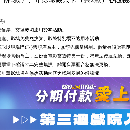
事項
影預售票、交換券均適用於本活動。
劃包廳、影城免費兌換券、影城特別場不適用本活動。
品領取以現場購(取)票順序為主，無預先保留機制。數量有限贈完
贈品以現場實物為主，乙份含電影當週特典一份，恕無法跨週兌換、
於購票當下確認特典完整無損，離開售票櫃台恕無法更換。
球嘉年華影城保有修改活動內容之權利及最終解釋權。