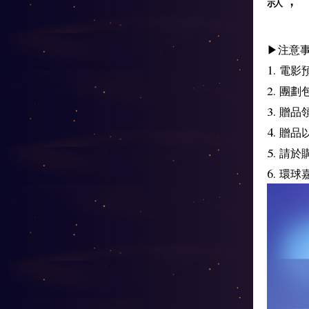
​▶注意
1. 電
2. 團
3. 贈
4. 
5. 請
6. 環