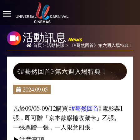
活動訊息
News
首頁
>
活動快訊
> 《#驀然回首》第六週入場特典！
《#驀然回首》第六週入場特典！
2024.09.05
凡於09/06-09/12購買《
#驀然回首
》電影票1
張，即可贈「京本款膠捲收藏卡」乙張。
一張票贈一張，一人限兌四張。
▶注意事項