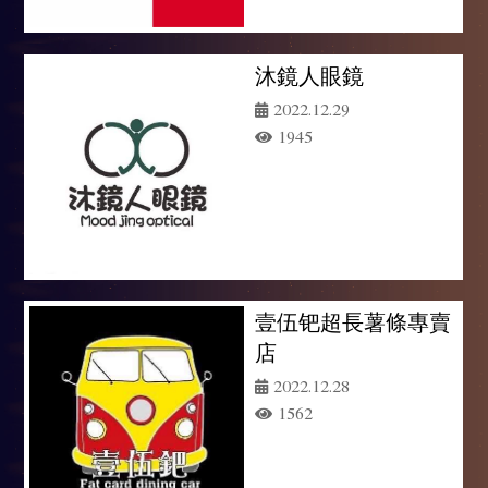
沐鏡人眼鏡
2022.12.29
1945
壹伍钯超長薯條專賣
店
2022.12.28
1562