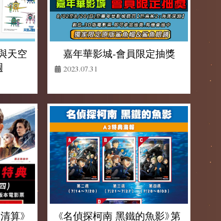
嘉年華影城-會員限定抽獎
與天空
週
2023.07.31
《名偵探柯南 黑鐵的魚影》第
清算》