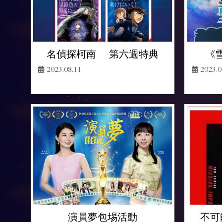
名偵探柯南‪ 第六週特典
《
2023.08.11
2023.0
不可
演員夢包埸活動