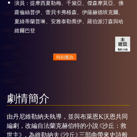
演員：提摩西夏勒梅、千黛亞、傑森摩莫亞、佛
蘿倫絲普伊、蕾貝卡弗格森、伊薩赫德班克爾、
夏綠蒂蘭普琳、安雅泰勒喬伊、羅伯派汀森與哈
維爾巴登
時刻查詢
劇情簡介
由丹尼維勒納夫執導，並與布萊恩K沃恩共同
編劇，改編自法蘭克赫伯特的小說《沙丘：救
世主》，為維勒納夫《沙丘》三部曲帶來史詩般