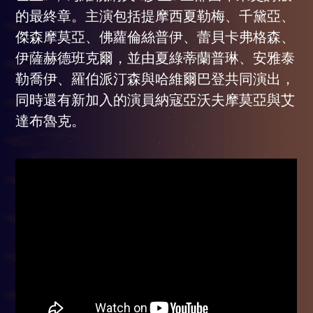
的最終章。主演包括提摩西夏勒梅、千黛亞、
傑森摩莫亞、佛蘿倫絲普伊、蕾貝卡弗格森、
伊薩赫德班克爾，並由夏綠蒂蘭普琳、安雅泰
勒喬伊、羅伯派汀森與哈維爾巴登共同演出，
同時還有新加入的演員納寇亞沃夫摩莫亞與艾
達布魯克。