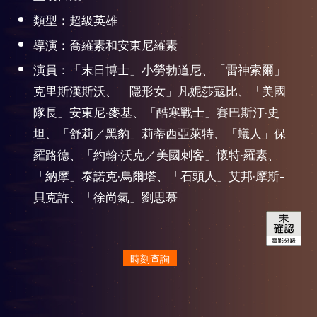
類型：超級英雄
導演：喬羅素和安東尼羅素
演員：「末日博士」小勞勃道尼、「雷神索爾」
克里斯漢斯沃、「隱形女」凡妮莎寇比、「美國
隊長」安東尼·麥基、「酷寒戰士」賽巴斯汀·史
坦、「舒莉／黑豹」莉蒂西亞萊特、「蟻人」保
羅路德、「約翰·沃克／美國刺客」懷特·羅素、
「納摩」泰諾克·烏爾塔、「石頭人」艾邦·摩斯-
貝克許、「徐尚氣」劉思慕
時刻查詢