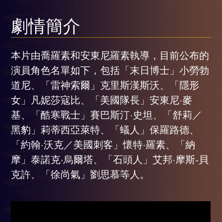
劇情簡介
本片由喬羅素和安東尼羅素執導，目前公布的
演員角色名單如下，包括「末日博士」小勞勃
道尼、「雷神索爾」克里斯漢斯沃、「隱形
女」凡妮莎寇比、「美國隊長」安東尼·麥
基、「酷寒戰士」賽巴斯汀·史坦、「舒莉／
黑豹」莉蒂西亞萊特、「蟻人」保羅路德、
「約翰·沃克／美國刺客」懷特·羅素、「納
摩」泰諾克·烏爾塔、「石頭人」艾邦·摩斯-貝
克許、「徐尚氣」劉思慕等人。