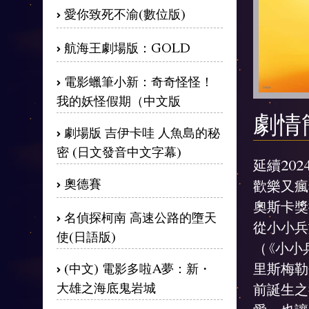
愛你致死不渝(數位版)
航海王劇場版：GOLD
電影蠟筆小新：奇奇怪怪！
我的妖怪假期（中文版
劇情
劇場版 吉伊卡哇 人魚島的秘
密 (日文發音中文字幕)
延續20
奧德賽
歡樂又瘋
奧斯卡獎
名偵探柯南 高速公路的墮天
從小小兵
使(日語版)
（《小小
里斯梅勒
(中文) 電影多啦A夢：新・
大雄之海底鬼岩城
前誕生之