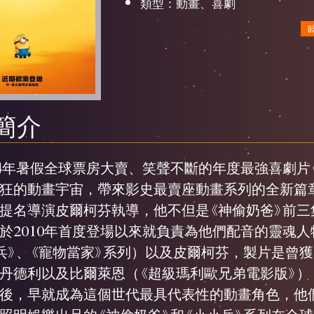
類型：動畫、喜劇
簡介
24年暑假全球票房大賣、笑聲不斷的年度最強喜劇片
狂的動畫宇宙，帶來影史最賣座動畫系列的全新篇章
提名導演皮爾柯芬執導，他不但是《神偷奶爸》前三
於2010年首度登場以來就負責為他們配音的靈魂
兵》、《寵物當家》系列）以及皮爾柯芬，製片是曾
丹德利以及比爾萊恩（《超級瑪利歐兄弟電影版》）
後，早就成為這個世代最具代表性的動畫角色，他