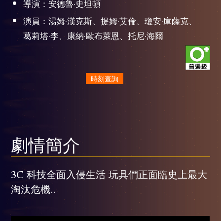
導演：安德魯·史坦頓
演員：湯姆·漢克斯、提姆·艾倫、瓊安·庫薩克、
葛莉塔·李、康納·歐布萊恩、托尼·海爾
時刻查詢
劇情簡介
3C 科技全面入侵生活 玩具們正面臨史上最大
淘汰危機..