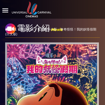
電影介紹
Movie
首頁
>
電影介紹
> 電影蠟筆小新：奇奇怪怪！我的妖怪假期
(日文版)