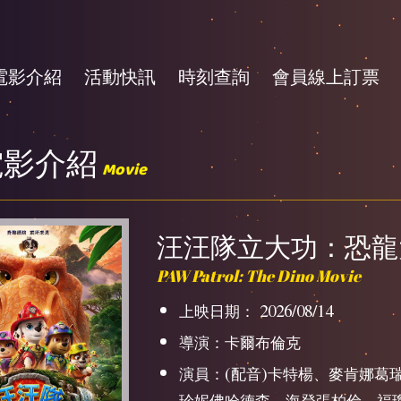
電影介紹
活動快訊
時刻查詢
會員線上訂票
電影介紹
Movie
汪汪隊立大功：恐龍大
PAW Patrol: The Dino Movie
上映日期： 2026/08/14
導演：卡爾布倫克
演員：(配音)卡特楊、麥肯娜葛
珍妮佛哈德森、海登張柏倫、福