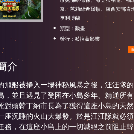
奈、芭莉絲希爾頓、盧西安鄧肯
亨利博蘭
類型：動畫
發行 : 派拉蒙影業
簡介
的飛船被捲入一場神秘風暴之後，汪汪隊的
島，並且遇見了受困在小島多年、精通所有
死對頭韓丁納市長為了獲得這座小島的天然
一座沉睡的火山大爆發。於是汪汪隊就必須
任務，在這座小島上的一切滅絕之前阻止韓