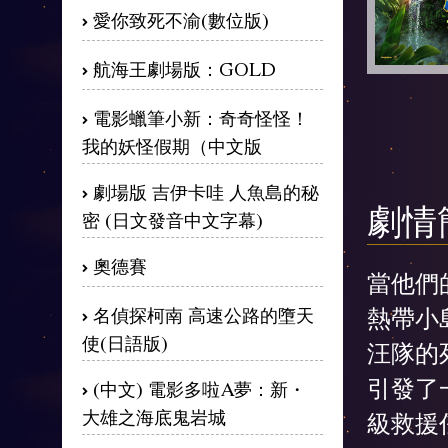
愛你致死不渝(數位版)
航海王劇場版：GOLD
電影蠟筆小新：奇奇怪怪！
我的妖怪假期（中文版
劇場版 吉伊卡哇 人魚島的秘
劇情
密 (日文發音中文字幕)
奧德賽
當他們
熱帶小
名偵探柯南 高速公路的墮天
使(日語版)
汪隊的
引發了
(中文) 電影多啦A夢：新・
大雄之海底鬼岩城
級救援