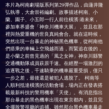
本片為柯南劇場版系列第29彈作品，由蓮井隆
弘執導，大倉崇裕編劇。故事描述柯南、小
蘭、園子、小五郎一行人前往橫濱‧港未來，
參加車界盛會「神奈川機車大展」，並且在那
裡與熱愛重機的世良真純會合。就在這時候，
突然出現一台暴走的神秘黑色機車，從柯南他
們搭乘的車輛上空飛越而過，而緊追在後的，
是小蘭之前曾見過的「風之女神」神奈川縣警
交通機動隊成員萩原千速。在經歷一場激烈的
追逐戰之後，千速騎乘的機車嚴重受損，僅只
一步之差，最後還是被犯人逃脫了。 柯南等
人順利抵達橫濱的活動會場，場內正在發表搭
載最新科技的警用機車「天使」。有消息指出
那台暴走的黑色機車出現在東京都內，並且完
全擺脫警視廳的追捕。雖然那台黑色機車暴走