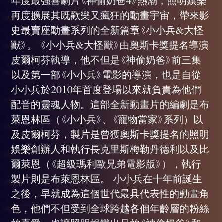
再度擴展其既歡樂又瘋狂的動畫宇宙，帶來影
史最賣座動畫系列的全新篇章《小小兵&大怪
獸》。 《小小兵&大怪獸》由奧斯卡獎提名導演
皮爾柯芬執導，他不但是《神偷奶爸》前三集
以及第一部《小小兵》電影的導演，也是自從
小小兵於2010年首度登場以來就負責為他們
配音的靈魂人物。這部全新動畫片的編劇是布
萊恩林區（《小小兵》、《寵物當家》系列）以
及皮爾柯芬，製片是曾獲奧斯卡獎提名的照明
娛樂創辦人和執行長克里斯梅勒丹德利以及比
爾萊恩（《超級瑪利歐兄弟電影版》），執行
製片則是布萊恩林區。 小小兵在十年前誕生
之後，早就成為這個世代最具代表性的動畫角
色，他們不但受到全球跨越各個年齡層的粉絲