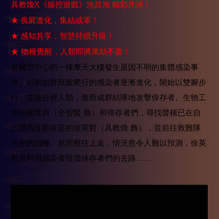
具教煥X《操控遊戲》池昌旭 精彩共演！
★ 喪屍進化，集結成軍！
★ 感知共享，智慧持續升級！
★ 物種覺醒，人類即將萬劫不復！
首爾市中心的一棟摩天大樓發生原因不明的集體感染事
件。起初如野獸般爬行的感染者逐漸進化，開始以雙腳步
行，並能分辨人類，進而成群結隊地攻擊倖存者。生物工
程師權世貞（全智賢 飾）和倖存者們，尋找聲稱已在自
己體內注射疫苗的徐英哲（具教煥 飾），並前往救難隊
所在的頂樓。然而愈往上走，情況愈令人難以預測，徐英
哲竟利用感染者阻擋倖存者們的去路……