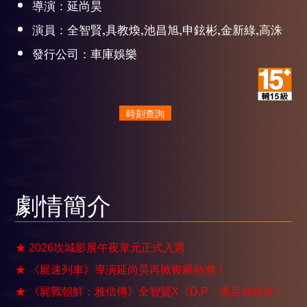
導演：延尚昊
演員：全智賢,具教煥,池昌旭,申鉉彬,金新綠,高洙
發行公司：車庫娛樂
時刻查詢
劇情簡介
★ 2026坎城影展午夜單元正式入選
★ 《屍速列車》導演延尚昊再掀喪屍熱潮！
★ 《屍戰朝鮮：雅信傳》全智賢X《D.P：逃兵追緝令》